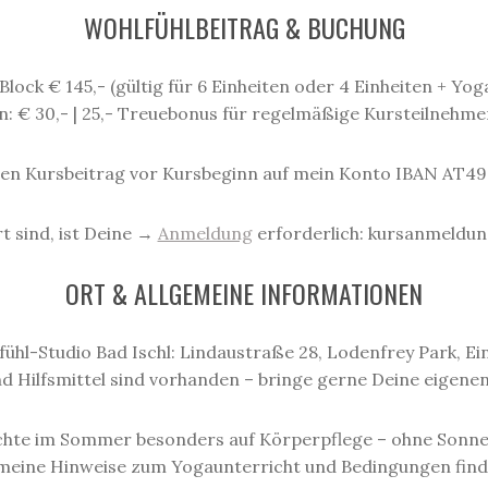
WOHLFÜHLBEITRAG & BUCHUNG
r Block € 145,- (gültig für 6 Einheiten oder 4 Einheiten + Yo
: € 30,- | 25,- Treuebonus für regelmäßige Kursteilnehm
nen Kursbeitrag vor Kursbeginn auf mein Konto IBAN AT49
rt sind, ist Deine →
Anmeldung
erforderlich: kursanmeldu
ORT & ALLGEMEINE INFORMATIONEN
ühl-Studio Bad Ischl: Lindaustraße 28, Lodenfrey Park, Ein
 Hilfsmittel sind vorhanden – bringe gerne Deine eigenen 
achte im Sommer besonders auf Körperpflege – ohne Sonn
emeine Hinweise zum Yogaunterricht und Bedingungen fin